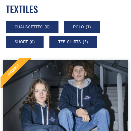
TEXTILES
CHAUSSETTES
(0)
POLO
(1)
SHORT
(0)
TEE-SHIRTS
(3)
PROMO !