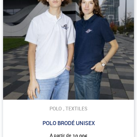
POLO
,
TEXTILES
POLO BRODÉ UNISEX
A partir de
10,00
€