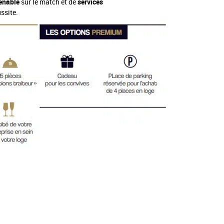
enable
sur le match et de
services
ssite.