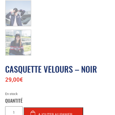
CASQUETTE VELOURS – NOIR
29,00
€
En stock
quantité
de
AJOUTER AU PANIER