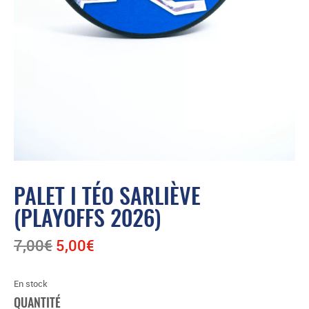
PALET I TÉO SARLIÈVE
(PLAYOFFS 2026)
Le
Le
7,00
€
5,00
€
prix
prix
initial
actuel
était :
est :
En stock
7,00€.
5,00€.