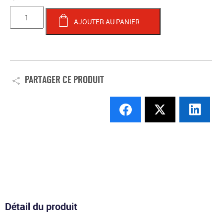
quantité
de
AJOUTER AU PANIER
PALET
I
Téo
SARLIÈVE
(Playoffs
PARTAGER CE PRODUIT
2026)
Détail du produit