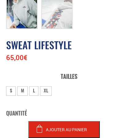
SWEAT LIFESTYLE
65,00
€
TAILLES
S
M
L
XL
quantité
de
AJOUTER AU PANIER
SWEAT